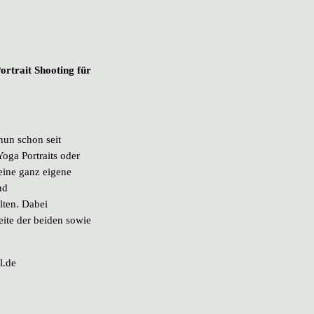
ortrait Shooting für
un schon seit
Yoga Portraits oder
 eine ganz eigene
nd
lten. Dabei
eite der beiden sowie
l.de